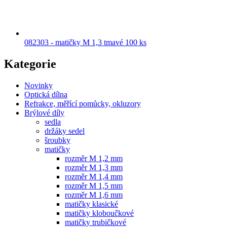
082303 - matičky M 1,3 tmavé 100 ks
Kategorie
Novinky
Optická dílna
Refrakce, měřící pomůcky, okluzory
Brýlové díly
sedla
držáky sedel
šroubky
matičky
rozměr M 1,2 mm
rozměr M 1,3 mm
rozměr M 1,4 mm
rozměr M 1,5 mm
rozměr M 1,6 mm
matičky klasické
matičky kloboučkové
matičky trubičkové