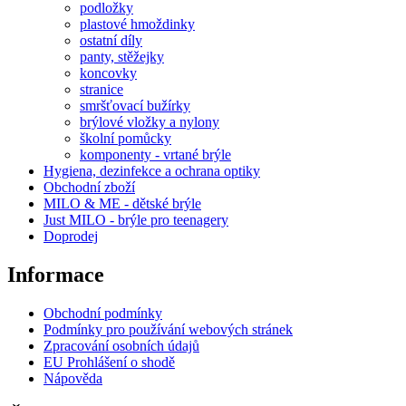
podložky
plastové hmoždinky
ostatní díly
panty, stěžejky
koncovky
stranice
smršťovací bužírky
brýlové vložky a nylony
školní pomůcky
komponenty - vrtané brýle
Hygiena, dezinfekce a ochrana optiky
Obchodní zboží
MILO & ME - dětské brýle
Just MILO - brýle pro teenagery
Doprodej
Informace
Obchodní podmínky
Podmínky pro používání webových stránek
Zpracování osobních údajů
EU Prohlášení o shodě
Nápověda