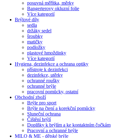
posuvná měřítka, měrky
Bangerterovy okluzní folie
Více kategorií
Brýlové díly
sedla
držáky sedel
šroubky
matičky
podložky
plastové hmoždinky
Více kategorií
Hygiena, dezinfekce a ochrana optiky
přístroje k dezinfekci
dezinfekce, utěrky
ochranné roušky
ochranné brýle
pracovní pomůcky, ostatní
Obchodní zboží
Brýle pro sport
Brýle na čtení a korekční pomůcky
Sluneční ochrana
Čištění brýlí
Doplňky k brýlím a ke kontaktním čočkám
Pracovní a ochranné brýle
MILO & ME - dětské brýle