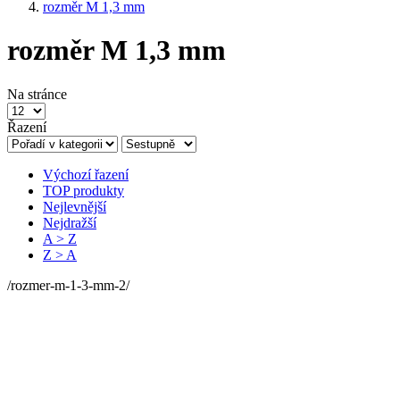
rozměr M 1,3 mm
rozměr M 1,3 mm
Na stránce
Řazení
Výchozí řazení
TOP produkty
Nejlevnější
Nejdražší
A > Z
Z > A
/rozmer-m-1-3-mm-2/