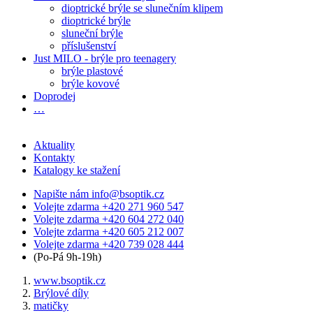
dioptrické brýle se slunečním klipem
dioptrické brýle
sluneční brýle
příslušenství
Just MILO - brýle pro teenagery
brýle plastové
brýle kovové
Doprodej
…
Aktuality
Kontakty
Katalogy ke stažení
Napište nám
info@bsoptik.cz
Volejte zdarma
+420 271 960 547
Volejte zdarma
+420 604 272 040
Volejte zdarma
+420 605 212 007
Volejte zdarma
+420 739 028 444
(Po-Pá 9h-19h)
www.bsoptik.cz
Brýlové díly
matičky