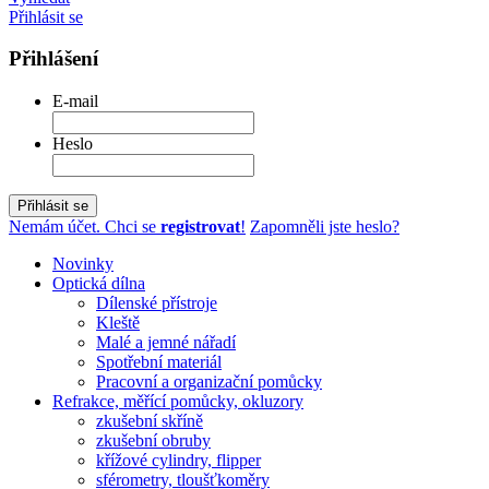
Přihlásit se
Přihlášení
E-mail
Heslo
Přihlásit se
Nemám účet. Chci se
registrovat
!
Zapomněli jste heslo?
Novinky
Optická dílna
Dílenské přístroje
Kleště
Malé a jemné nářadí
Spotřební materiál
Pracovní a organizační pomůcky
Refrakce, měřící pomůcky, okluzory
zkušební skříně
zkušební obruby
křížové cylindry, flipper
sférometry, tloušťkoměry