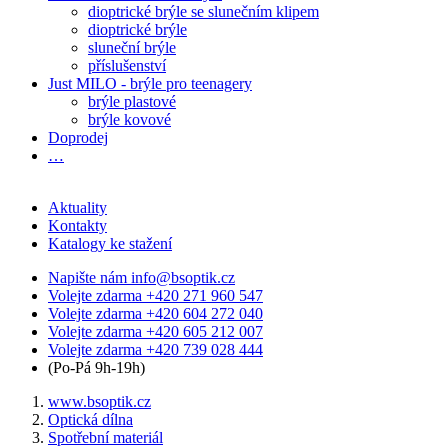
dioptrické brýle se slunečním klipem
dioptrické brýle
sluneční brýle
příslušenství
Just MILO - brýle pro teenagery
brýle plastové
brýle kovové
Doprodej
…
Aktuality
Kontakty
Katalogy ke stažení
Napište nám
info@bsoptik.cz
Volejte zdarma
+420 271 960 547
Volejte zdarma
+420 604 272 040
Volejte zdarma
+420 605 212 007
Volejte zdarma
+420 739 028 444
(Po-Pá 9h-19h)
www.bsoptik.cz
Optická dílna
Spotřební materiál