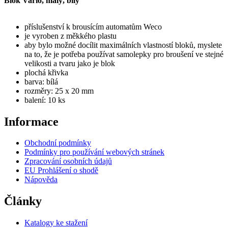
Blok Vario, malý, bílý
příslušenství k brousícím automatům Weco
je vyroben z měkkého plastu
aby bylo možné docílit maximálních vlastností bloků, myslete
na to, že je potřeba používat samolepky pro broušení ve stejné
velikosti a tvaru jako je blok
plochá křivka
barva: bílá
rozměry: 25 x 20 mm
balení: 10 ks
Informace
Obchodní podmínky
Podmínky pro používání webových stránek
Zpracování osobních údajů
EU Prohlášení o shodě
Nápověda
Články
Katalogy ke stažení