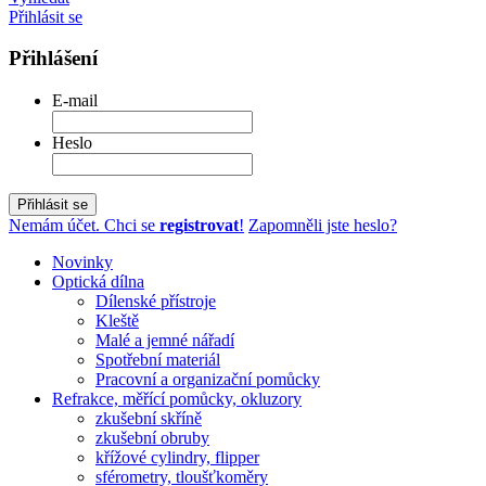
Přihlásit se
Přihlášení
E-mail
Heslo
Přihlásit se
Nemám účet. Chci se
registrovat
!
Zapomněli jste heslo?
Novinky
Optická dílna
Dílenské přístroje
Kleště
Malé a jemné nářadí
Spotřební materiál
Pracovní a organizační pomůcky
Refrakce, měřící pomůcky, okluzory
zkušební skříně
zkušební obruby
křížové cylindry, flipper
sférometry, tloušťkoměry