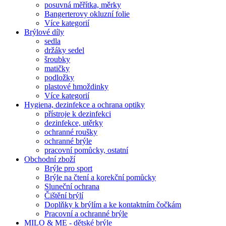
posuvná měřítka, měrky
Bangerterovy okluzní folie
Více kategorií
Brýlové díly
sedla
držáky sedel
šroubky
matičky
podložky
plastové hmoždinky
Více kategorií
Hygiena, dezinfekce a ochrana optiky
přístroje k dezinfekci
dezinfekce, utěrky
ochranné roušky
ochranné brýle
pracovní pomůcky, ostatní
Obchodní zboží
Brýle pro sport
Brýle na čtení a korekční pomůcky
Sluneční ochrana
Čištění brýlí
Doplňky k brýlím a ke kontaktním čočkám
Pracovní a ochranné brýle
MILO & ME - dětské brýle