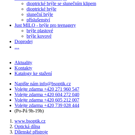
dioptrické brýle se slunečním klipem
dioptrické brýle
sluneční brýle
příslušenství
Just MILO - brýle pro teenagery
brýle plastové
brýle kovové
Doprodej
…
Aktuality
Kontakty
Katalogy ke stažení
Napište nám
info@bsoptik.cz
Volejte zdarma
+420 271 960 547
Volejte zdarma
+420 604 272 040
Volejte zdarma
+420 605 212 007
Volejte zdarma
+420 739 028 444
(Po-Pá 9h-19h)
www.bsoptik.cz
Optická dílna
Dílenské přístroje