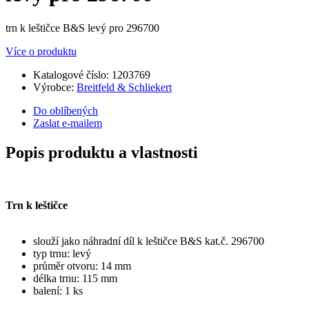
trn k leštičce B&S levý pro 296700
Více o produktu
Katalogové číslo:
1203769
Výrobce:
Breitfeld & Schliekert
Do oblíbených
Zaslat e-mailem
Popis produktu a vlastnosti
Trn k leštičce
slouží jako náhradní díl k leštičce B&S kat.č. 296700
typ trnu: levý
průměr otvoru: 14 mm
délka trnu: 115 mm
balení: 1 ks