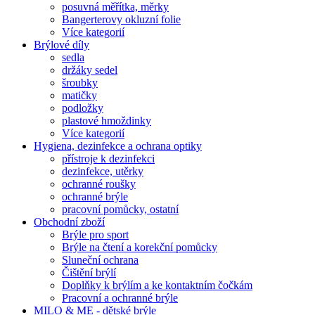
posuvná měřítka, měrky
Bangerterovy okluzní folie
Více kategorií
Brýlové díly
sedla
držáky sedel
šroubky
matičky
podložky
plastové hmoždinky
Více kategorií
Hygiena, dezinfekce a ochrana optiky
přístroje k dezinfekci
dezinfekce, utěrky
ochranné roušky
ochranné brýle
pracovní pomůcky, ostatní
Obchodní zboží
Brýle pro sport
Brýle na čtení a korekční pomůcky
Sluneční ochrana
Čištění brýlí
Doplňky k brýlím a ke kontaktním čočkám
Pracovní a ochranné brýle
MILO & ME - dětské brýle