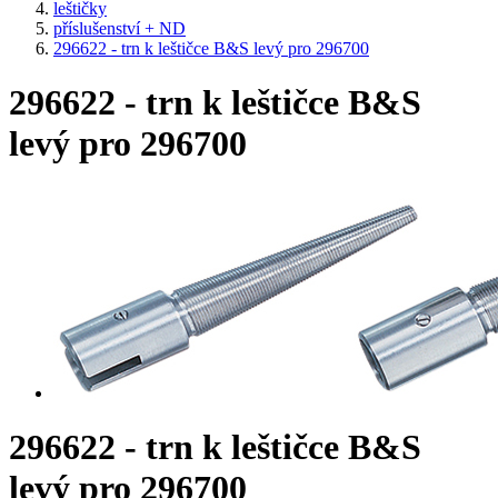
leštičky
příslušenství + ND
296622 - trn k leštičce B&S levý pro 296700
296622 - trn k leštičce B&S
levý pro 296700
296622 - trn k leštičce B&S
levý pro 296700