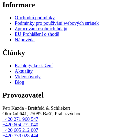
Informace
Obchodní podmínky
Podmínky pro používání webových stránek
Zpracování osobních údajů
EU Prohlášení o shodě
Nápověda
Články
Katalogy ke stažení
Aktuality
Videonávody
Blog
Provozovatel
Petr Kazda - Breitfeld & Schliekert
Okružní 641, 25085 Bašť, Praha-východ
+420 271 960 547
+420 604 272 040
+420 605 212 007
+420 739 028 444