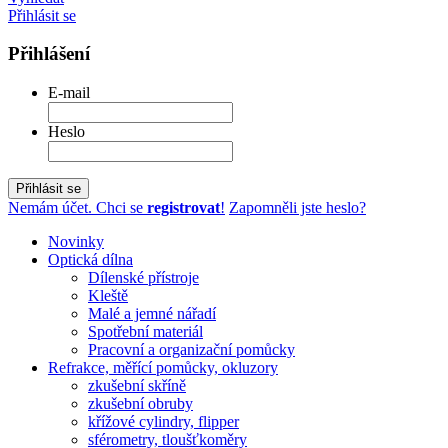
Přihlásit se
Přihlášení
E-mail
Heslo
Přihlásit se
Nemám účet. Chci se
registrovat
!
Zapomněli jste heslo?
Novinky
Optická dílna
Dílenské přístroje
Kleště
Malé a jemné nářadí
Spotřební materiál
Pracovní a organizační pomůcky
Refrakce, měřící pomůcky, okluzory
zkušební skříně
zkušební obruby
křížové cylindry, flipper
sférometry, tloušťkoměry