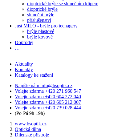
dioptrické brýle se slunečním klipem
dioptrické brýle
sluneční brýle
příslušenství
Just MILO - brýle pro teenagery
brýle plastové
brýle kovové
Doprodej
…
Aktuality
Kontakty
Katalogy ke stažení
Napište nám
info@bsoptik.cz
Volejte zdarma
+420 271 960 547
Volejte zdarma
+420 604 272 040
Volejte zdarma
+420 605 212 007
Volejte zdarma
+420 739 028 444
(Po-Pá 9h-19h)
www.bsoptik.cz
Optická dílna
Dílenské přístroje