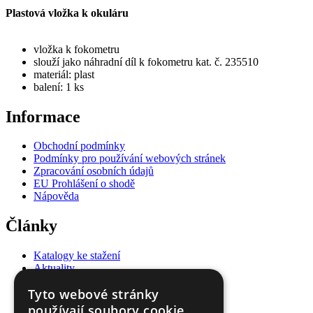
Plastová vložka k okuláru
vložka k fokometru
slouží jako náhradní díl k fokometru kat. č. 235510
materiál: plast
balení: 1 ks
Informace
Obchodní podmínky
Podmínky pro používání webových stránek
Zpracování osobních údajů
EU Prohlášení o shodě
Nápověda
Články
Katalogy ke stažení
Aktuality
Videonávody
Tyto webové stránky
Blog
používají soubory cookie.