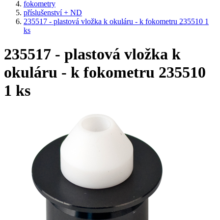
fokometry
příslušenství + ND
235517 - plastová vložka k okuláru - k fokometru 235510 1
ks
235517 - plastová vložka k
okuláru - k fokometru 235510
1 ks