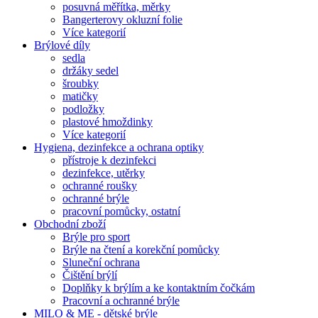
posuvná měřítka, měrky
Bangerterovy okluzní folie
Více kategorií
Brýlové díly
sedla
držáky sedel
šroubky
matičky
podložky
plastové hmoždinky
Více kategorií
Hygiena, dezinfekce a ochrana optiky
přístroje k dezinfekci
dezinfekce, utěrky
ochranné roušky
ochranné brýle
pracovní pomůcky, ostatní
Obchodní zboží
Brýle pro sport
Brýle na čtení a korekční pomůcky
Sluneční ochrana
Čištění brýlí
Doplňky k brýlím a ke kontaktním čočkám
Pracovní a ochranné brýle
MILO & ME - dětské brýle