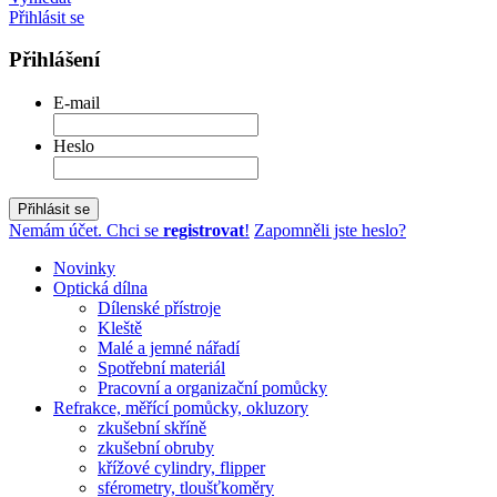
Přihlásit se
Přihlášení
E-mail
Heslo
Přihlásit se
Nemám účet. Chci se
registrovat
!
Zapomněli jste heslo?
Novinky
Optická dílna
Dílenské přístroje
Kleště
Malé a jemné nářadí
Spotřební materiál
Pracovní a organizační pomůcky
Refrakce, měřící pomůcky, okluzory
zkušební skříně
zkušební obruby
křížové cylindry, flipper
sférometry, tloušťkoměry