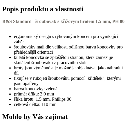
Popis produktu a vlastnosti
B&S Standard - šroubovák s křížovým hrotem 1,5 mm, PH 00
ergonomický design s rýhovaným koncem pro vynikající
záběr
šroubováky mají dle velikosti odlišnou barvu koncovky pro
přehlednější orientaci
kulatá koncovka se zploštělou stranou, která zamezuje
skutálení šroubováku z pracovního stolu
hroty jsou výměnné a je možné je objednávat jako náhradní
díl
fixují se v rukojeti šroubováku pomocí "křidélek", kterými
jsou opatřeny
barva koncovky: zelená
průměr dříku: 3,0 mm
šířka hrotu: 1,5 mm, Phillips 00
celková délka: 110 mm
Mohlo by Vás zajímat