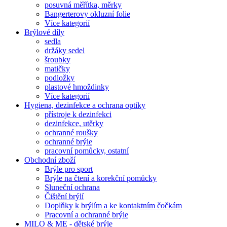
posuvná měřítka, měrky
Bangerterovy okluzní folie
Více kategorií
Brýlové díly
sedla
držáky sedel
šroubky
matičky
podložky
plastové hmoždinky
Více kategorií
Hygiena, dezinfekce a ochrana optiky
přístroje k dezinfekci
dezinfekce, utěrky
ochranné roušky
ochranné brýle
pracovní pomůcky, ostatní
Obchodní zboží
Brýle pro sport
Brýle na čtení a korekční pomůcky
Sluneční ochrana
Čištění brýlí
Doplňky k brýlím a ke kontaktním čočkám
Pracovní a ochranné brýle
MILO & ME - dětské brýle