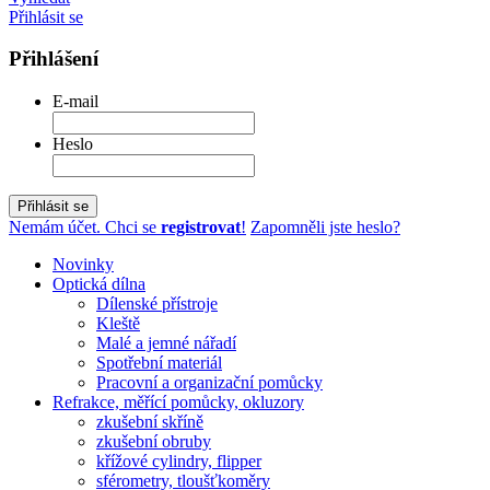
Přihlásit se
Přihlášení
E-mail
Heslo
Přihlásit se
Nemám účet. Chci se
registrovat
!
Zapomněli jste heslo?
Novinky
Optická dílna
Dílenské přístroje
Kleště
Malé a jemné nářadí
Spotřební materiál
Pracovní a organizační pomůcky
Refrakce, měřící pomůcky, okluzory
zkušební skříně
zkušební obruby
křížové cylindry, flipper
sférometry, tloušťkoměry