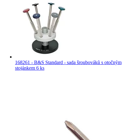
168261 - B&S Standard - sada šroubováků s otočným
stojánkem 6 ks