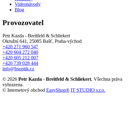
Videonávody
Blog
Provozovatel
Petr Kazda - Breitfeld & Schliekert
Okružní 641, 25085 Bašť, Praha-východ
+420 271 960 547
+420 604 272 040
+420 605 212 007
+420 739 028 444
info@bsoptik.cz
© 2026
Petr Kazda - Breitfeld & Schliekert
, Všechna práva
vyhrazena.
© Internetový obchod
EasyShop®
IT STUDIO s.r.o.