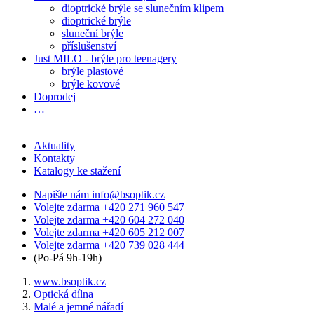
dioptrické brýle se slunečním klipem
dioptrické brýle
sluneční brýle
příslušenství
Just MILO - brýle pro teenagery
brýle plastové
brýle kovové
Doprodej
…
Aktuality
Kontakty
Katalogy ke stažení
Napište nám
info@bsoptik.cz
Volejte zdarma
+420 271 960 547
Volejte zdarma
+420 604 272 040
Volejte zdarma
+420 605 212 007
Volejte zdarma
+420 739 028 444
(Po-Pá 9h-19h)
www.bsoptik.cz
Optická dílna
Malé a jemné nářadí