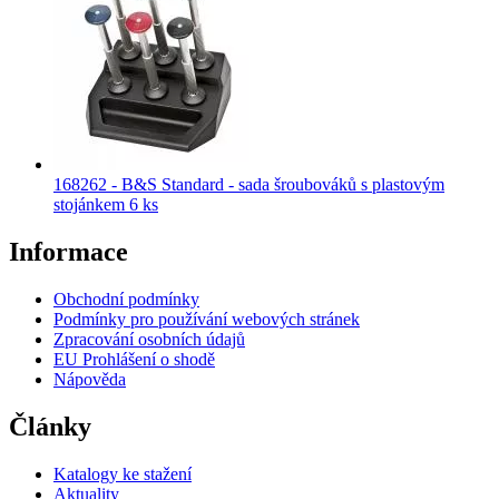
168262 - B&S Standard - sada šroubováků s plastovým
stojánkem 6 ks
Informace
Obchodní podmínky
Podmínky pro používání webových stránek
Zpracování osobních údajů
EU Prohlášení o shodě
Nápověda
Články
Katalogy ke stažení
Aktuality