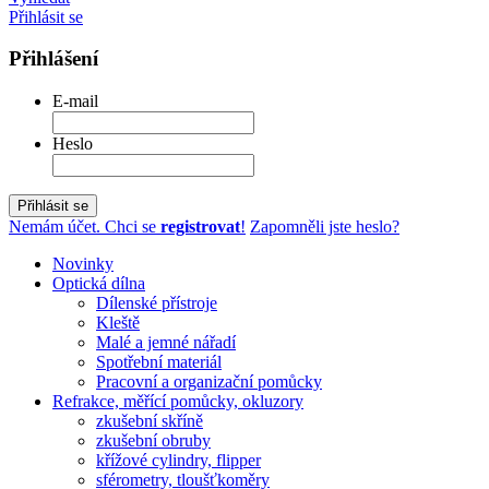
Přihlásit se
Přihlášení
E-mail
Heslo
Přihlásit se
Nemám účet. Chci se
registrovat
!
Zapomněli jste heslo?
Novinky
Optická dílna
Dílenské přístroje
Kleště
Malé a jemné nářadí
Spotřební materiál
Pracovní a organizační pomůcky
Refrakce, měřící pomůcky, okluzory
zkušební skříně
zkušební obruby
křížové cylindry, flipper
sférometry, tloušťkoměry