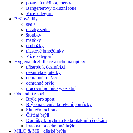
posuvná měřítka, měrky
Bangerterovy okluzní folie
Více kategorií
Brýlové díly
sedla
držáky sedel
šroubky
matičky
podložky
plastové hmoždinky
Více kategorií
Hygiena, dezinfekce a ochrana optiky
přístroje k dezinfekci
dezinfekce, utěrky
ochranné roušky
ochranné brýle
pracovní pomůcky, ostatní
Obchodní zboží
Brýle pro sport
Brýle na čtení a korekční pomůcky
Sluneční ochrana
Čištění brýlí
Doplňky k brýlím a ke kontaktním čočkám
Pracovní a ochranné brýle
MILO & ME - dětské brýle