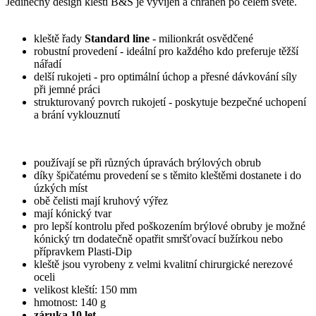
Jedinečný design kleští B&S je vyvíjen a chráněn po celém světě.
kleště řady
Standard line
- milionkrát osvědčené
robustní provedení - ideální pro každého kdo preferuje těžší
nářadí
delší rukojeti - pro optimální úchop a přesné dávkování síly
při jemné práci
strukturovaný povrch rukojetí - poskytuje bezpečné uchopení
a brání vyklouznutí
používají se při různých úpravách brýlových obrub
díky špičatému provedení se s těmito kleštěmi dostanete i do
úzkých míst
obě čelisti mají kruhový výřez
mají kónický tvar
pro lepší kontrolu před poškozením brýlové obruby je možné
kónický trn dodatečně opatřit smršťovací bužírkou nebo
přípravkem Plasti-Dip
kleště jsou vyrobeny z velmi kvalitní chirurgické nerezové
oceli
velikost kleští: 150 mm
hmotnost: 140 g
záruka 10 let