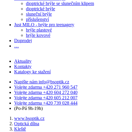
dioptrické brýle se slunečním klipem
dioptrické brýle
sluneční brýle
příslušenství
Just MILO - brýle pro teenagery
brýle plastové
brýle kovové
Doprodej
…
Aktuality
Kontakty
Katalogy ke stažení
Napište nám
info@bsoptik.cz
Volejte zdarma
+420 271 960 547
Volejte zdarma
+420 604 272 040
Volejte zdarma
+420 605 212 007
Volejte zdarma
+420 739 028 444
(Po-Pá 9h-19h)
www.bsoptik.cz
Optická dílna
Kleště