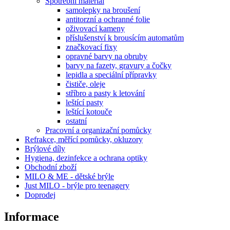
Spotřební materiál
samolepky na broušení
antitorzní a ochranné folie
oživovací kameny
příslušenství k brousícím automatům
značkovací fixy
opravné barvy na obruby
barvy na fazety, gravury a čočky
lepidla a speciální přípravky
čističe, oleje
stříbro a pasty k letování
leštící pasty
leštící kotouče
ostatní
Pracovní a organizační pomůcky
Refrakce, měřící pomůcky, okluzory
Brýlové díly
Hygiena, dezinfekce a ochrana optiky
Obchodní zboží
MILO & ME - dětské brýle
Just MILO - brýle pro teenagery
Doprodej
Informace