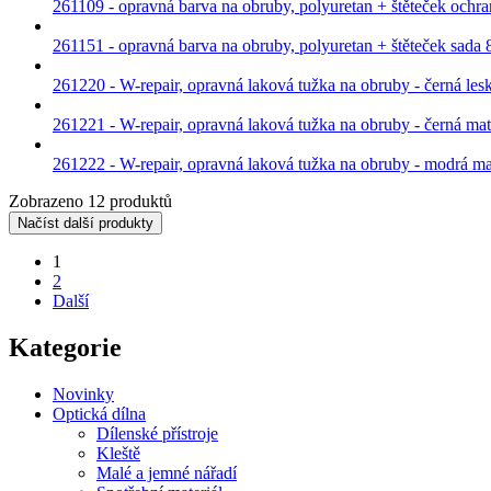
261109 - opravná barva na obruby, polyuretan + štěteček ochra
261151 - opravná barva na obruby, polyuretan + štěteček sada 
261220 - W-repair, opravná laková tužka na obruby - černá les
261221 - W-repair, opravná laková tužka na obruby - černá ma
261222 - W-repair, opravná laková tužka na obruby - modrá m
Zobrazeno 12 produktů
Načíst další produkty
1
2
Další
Kategorie
Novinky
Optická dílna
Dílenské přístroje
Kleště
Malé a jemné nářadí