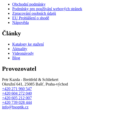
Obchodní podmínky
Podmínky pro používání webových stránek
Zpracování osobních údajů
EU Prohlášení o shodě
Nápověda
Články
Katalogy ke stažení
Aktuality
Videonávody
Blog
Provozovatel
Petr Kazda - Breitfeld & Schliekert
Okružní 641, 25085 Bašť, Praha-východ
+420 271 960 547
+420 604 272 040
+420 605 212 007
+420 739 028 444
info@bsoptik.cz