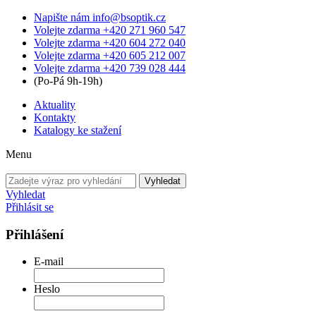
Napište nám
info@bsoptik.cz
Volejte zdarma
+420 271 960 547
Volejte zdarma
+420 604 272 040
Volejte zdarma
+420 605 212 007
Volejte zdarma
+420 739 028 444
(Po-Pá 9h-19h)
Aktuality
Kontakty
Katalogy ke stažení
Menu
Vyhledat
Vyhledat
Přihlásit se
Přihlášení
E-mail
Heslo