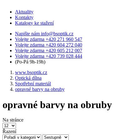
Aktuality
Kontakty
Katalogy ke stažení
Napište nám
info@bsoptik.cz
Volejte zdarma
+420 271 960 547
Volejte zdarma
+420 604 272 040
Volejte zdarma
+420 605 212 007
Volejte zdarma
+420 739 028 444
(Po-Pá 9h-19h)
www.bsoptik.cz
Optická dílna
Spotřební materiál
opravné barvy na obruby
opravné barvy na obruby
Na stránce
Řazení