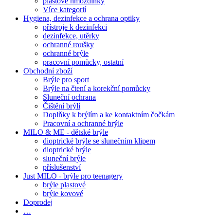
plastové hmoždinky
Více kategorií
Hygiena, dezinfekce a ochrana optiky
přístroje k dezinfekci
dezinfekce, utěrky
ochranné roušky
ochranné brýle
pracovní pomůcky, ostatní
Obchodní zboží
Brýle pro sport
Brýle na čtení a korekční pomůcky
Sluneční ochrana
Čištění brýlí
Doplňky k brýlím a ke kontaktním čočkám
Pracovní a ochranné brýle
MILO & ME - dětské brýle
dioptrické brýle se slunečním klipem
dioptrické brýle
sluneční brýle
příslušenství
Just MILO - brýle pro teenagery
brýle plastové
brýle kovové
Doprodej
…