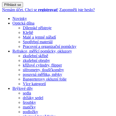
Přihlásit se
Nemám účet. Chci se
registrovat
!
Zapomněli jste heslo?
Novinky
Optická dílna
Dílenské přístroje
Kleště
Malé a jemné nářadí
Spotřební materiál
Pracovní a organizační pomůcky
Refrakce, měřící pomůcky, okluzory
zkušební skříně
zkušební obruby
křížové cylindry, flipper
sférometry, tloušťkoměry
posuvná měřítka, měrky
Bangerterovy okluzní folie
Více kategorií
Brýlové díly
sedla
držáky sedel
šroubky
matičky
podložky