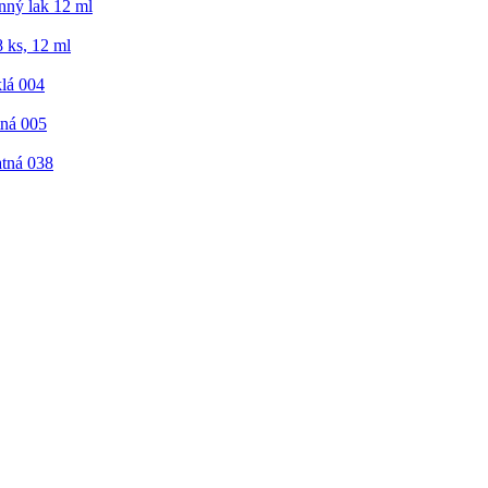
nný lak 12 ml
8 ks, 12 ml
klá 004
tná 005
atná 038