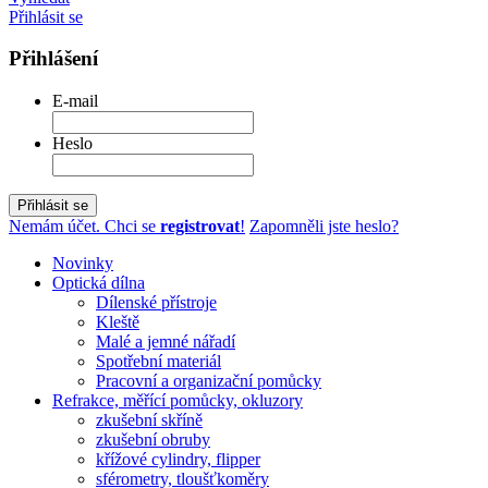
Přihlásit se
Přihlášení
E-mail
Heslo
Přihlásit se
Nemám účet. Chci se
registrovat
!
Zapomněli jste heslo?
Novinky
Optická dílna
Dílenské přístroje
Kleště
Malé a jemné nářadí
Spotřební materiál
Pracovní a organizační pomůcky
Refrakce, měřící pomůcky, okluzory
zkušební skříně
zkušební obruby
křížové cylindry, flipper
sférometry, tloušťkoměry