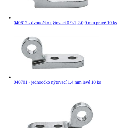
040612 - dvouočko nýtovací 0,9-1,2-0,9 mm pravé 10 ks
040701 - jednoočko nýtovací 1,4 mm levé 10 ks