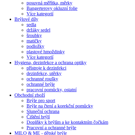
posuvná měřítka, měrky
Bangerterovy okluzní folie
Více kategorií
Brýlové díly
sedla
držáky sedel
šroubky
matičky
podložky
plastové hmoždinky
Více kategorií
Hygiena, dezinfekce a ochrana optiky
přístroje k dezinfekci
dezinfekce, utěrky
ochranné roušky
ochranné brýle
pracovní pomůcky, ostatní
Obchodní zboží
Brýle pro sport
Brýle na čtení a korekční pomůcky
Sluneční ochrana
Čištění brýlí
Doplňky k brýlím a ke kontaktním čočkám
Pracovní a ochranné brýle
MILO & ME - dětské brýle