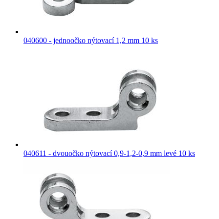
040600 - jednoočko nýtovací 1,2 mm 10 ks
040611 - dvouočko nýtovací 0,9-1,2-0,9 mm levé 10 ks