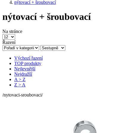
nýtovací + šroubovací
nýtovací + šroubovací
Na stránce
Řazení
Výchozí řazení
TOP produkty
Nejlevnější
Nejdražší
A > Z
Z > A
/nytovaci-sroubovaci/