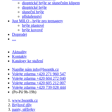
dioptrické brýle se slunečním klipem
dioptrické brýle
sluneční brýle
příslušenství
Just MILO - brýle pro teenagery
brýle plastové
brýle kovové
Doprodej
…
Aktuality
Kontakty
Katalogy ke stažení
Napište nám
info@bsoptik.cz
Volejte zdarma
+420 271 960 547
Volejte zdarma
+420 604 272 040
Volejte zdarma
+420 605 212 007
Volejte zdarma
+420 739 028 444
(Po-Pá 9h-19h)
www.bsoptik.cz
Brýlové díly
panty, stěžejky