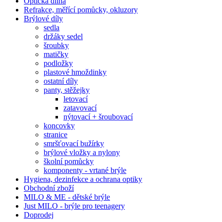
Optická dílna
Refrakce, měřící pomůcky, okluzory
Brýlové díly
sedla
držáky sedel
šroubky
matičky
podložky
plastové hmoždinky
ostatní díly
panty, stěžejky
letovací
zatavovací
nýtovací + šroubovací
koncovky
stranice
smršťovací bužírky
brýlové vložky a nylony
školní pomůcky
komponenty - vrtané brýle
Hygiena, dezinfekce a ochrana optiky
Obchodní zboží
MILO & ME - dětské brýle
Just MILO - brýle pro teenagery
Doprodej