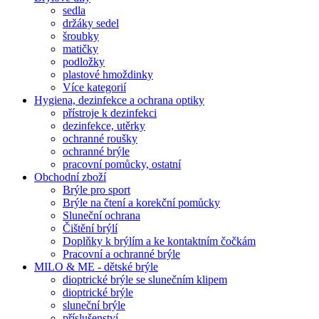
sedla
držáky sedel
šroubky
matičky
podložky
plastové hmoždinky
Více kategorií
Hygiena, dezinfekce a ochrana optiky
přístroje k dezinfekci
dezinfekce, utěrky
ochranné roušky
ochranné brýle
pracovní pomůcky, ostatní
Obchodní zboží
Brýle pro sport
Brýle na čtení a korekční pomůcky
Sluneční ochrana
Čištění brýlí
Doplňky k brýlím a ke kontaktním čočkám
Pracovní a ochranné brýle
MILO & ME - dětské brýle
dioptrické brýle se slunečním klipem
dioptrické brýle
sluneční brýle
příslušenství