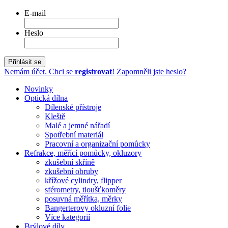
E-mail
Heslo
Přihlásit se
Nemám účet. Chci se
registrovat
!
Zapomněli jste heslo?
Novinky
Optická dílna
Dílenské přístroje
Kleště
Malé a jemné nářadí
Spotřební materiál
Pracovní a organizační pomůcky
Refrakce, měřící pomůcky, okluzory
zkušební skříně
zkušební obruby
křížové cylindry, flipper
sférometry, tloušťkoměry
posuvná měřítka, měrky
Bangerterovy okluzní folie
Více kategorií
Brýlové díly