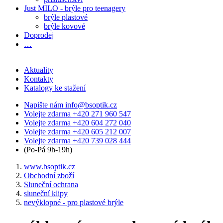
Just MILO - brýle pro teenagery
brýle plastové
brýle kovové
Doprodej
…
Aktuality
Kontakty
Katalogy ke stažení
Napište nám
info@bsoptik.cz
Volejte zdarma
+420 271 960 547
Volejte zdarma
+420 604 272 040
Volejte zdarma
+420 605 212 007
Volejte zdarma
+420 739 028 444
(Po-Pá 9h-19h)
www.bsoptik.cz
Obchodní zboží
Sluneční ochrana
sluneční klipy
nevýklopné - pro plastové brýle