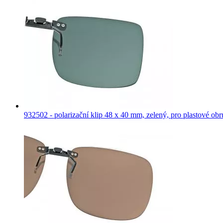
932502 - polarizační klip 48 x 40 mm, zelený, pro plastové obr