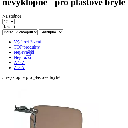
nevýklopné - pro plastové brýle
Na stránce
Řazení
Výchozí řazení
TOP produkty
Nejlevnější
Nejdražší
A > Z
Z > A
/nevyklopne-pro-plastove-bryle/