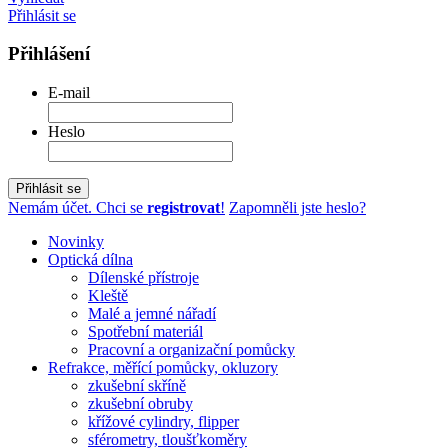
Přihlásit se
Přihlášení
E-mail
Heslo
Přihlásit se
Nemám účet. Chci se
registrovat
!
Zapomněli jste heslo?
Novinky
Optická dílna
Dílenské přístroje
Kleště
Malé a jemné nářadí
Spotřební materiál
Pracovní a organizační pomůcky
Refrakce, měřící pomůcky, okluzory
zkušební skříně
zkušební obruby
křížové cylindry, flipper
sférometry, tloušťkoměry