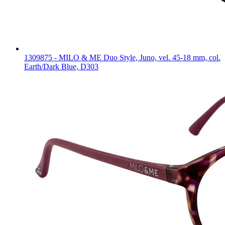
1309875 - MILO & ME Duo Style, Juno, vel. 45-18 mm, col.
Earth/Dark Blue, D303