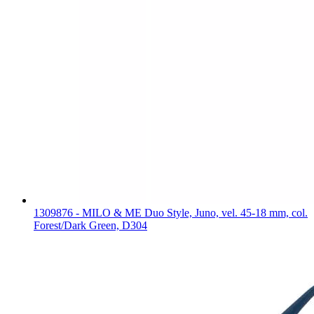
1309876 - MILO & ME Duo Style, Juno, vel. 45-18 mm, col.
Forest/Dark Green, D304