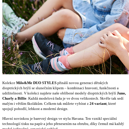
Kolekce
Milo&Me DUO STYLES
přináší novou generaci dětských
dioptrických brýlí se slunečním klipem – kombinaci hravosti, funkčnosti a
udržitelnosti. V kolekci najdete naše oblíbené modely dioptrických brýlí
Juno,
Charly a Billie
. Každá modelová řada je ve dvou velikostech. Skvěle tak sedí
malým i větším školákům. Celkem tak můžete vybírat z
24 variant
, které
spojují pohodlí, lehkost a moderní design.
Hlavní novinkou je barevný design ve stylu Havana. Ten vznikl speciální
technologií tisku na papír a jeho přenesením na obrubu, díky čemuž má každý
model jedinečný, organický vzhled.