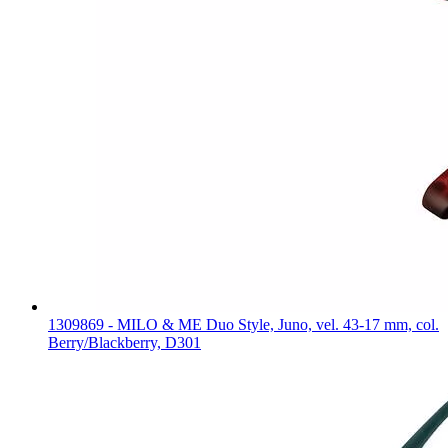
1309869 - MILO & ME Duo Style, Juno, vel. 43-17 mm, col.
Berry/Blackberry, D301