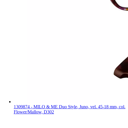
1309874 - MILO & ME Duo Style, Juno, vel. 45-18 mm, col.
Flower/Mallow, D302