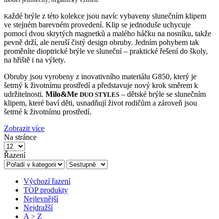
aždé brýle z této kolekce jsou navíc vybaveny slunečním klipem
K
ve stejném barevném provedení. Klip se jednoduše uchycuje
pomocí dvou skrytých magnetků a malého háčku na nosníku, takže
pevně drží, ale neruší čistý design obruby. Jedním pohybem tak
proměníte dioptrické brýle ve sluneční – praktické řešení do školy,
na hřiště i na výlety.
Obruby jsou vyrobeny z inovativního materiálu G850, který je
šetrný k životnímu prostředí a představuje nový krok směrem k
udržitelnosti.
Milo&Me
– dětské brýle se slunečním
DUO STYLES
klipem, které baví děti, usnadňují život rodičům a zároveň jsou
šetrné k životnímu prostředí.
Zobrazit více
Na stránce
Řazení
Výchozí řazení
TOP produkty
Nejlevnější
Nejdražší
A > Z