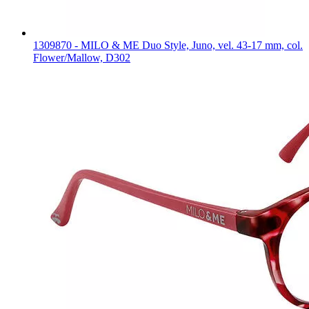
1309870 - MILO & ME Duo Style, Juno, vel. 43-17 mm, col.
Flower/Mallow, D302