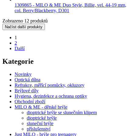
1309865 - MILO & ME Duo Style, Billie, vel. 44-19 mm,
col. Berry/Blackberry, D301
Zobrazeno 12 produktů
Načíst další produkty
1
2
Další
Kategorie
Novinky
Optická dílna
Refrakce, měřící pomůcky, okluzory
Brýlové díly
Hygiena, dezinfekce a ochrana optiky
Obchodní zboží
MILO & ME - dětské brýle
dioptrické brýle se slunečním klipem
dioptrické brýle
sluneční brýle
příslušenství
Just MILO - brýle pro teenagery