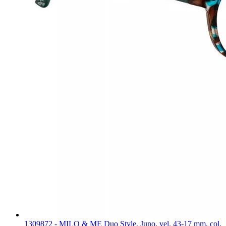
1309872 - MILO & ME Duo Style, Juno, vel. 43-17 mm, col.