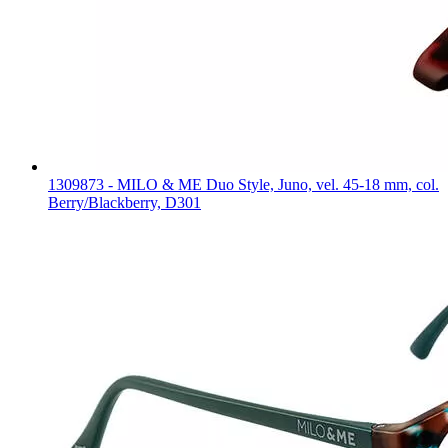
1309873 - MILO & ME Duo Style, Juno, vel. 45-18 mm, col.
Berry/Blackberry, D301