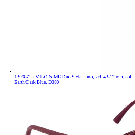
1309871 - MILO & ME Duo Style, Juno, vel. 43-17 mm, col.
Earth/Dark Blue, D303