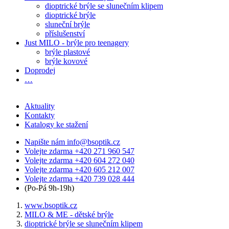
dioptrické brýle se slunečním klipem
dioptrické brýle
sluneční brýle
příslušenství
Just MILO - brýle pro teenagery
brýle plastové
brýle kovové
Doprodej
…
Aktuality
Kontakty
Katalogy ke stažení
Napište nám
info@bsoptik.cz
Volejte zdarma
+420 271 960 547
Volejte zdarma
+420 604 272 040
Volejte zdarma
+420 605 212 007
Volejte zdarma
+420 739 028 444
(Po-Pá 9h-19h)
www.bsoptik.cz
MILO & ME - dětské brýle
dioptrické brýle se slunečním klipem