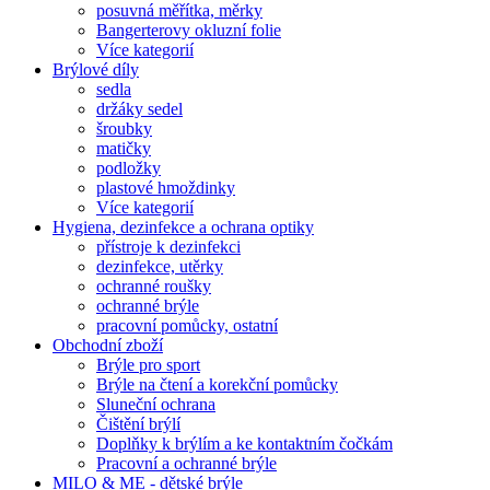
posuvná měřítka, měrky
Bangerterovy okluzní folie
Více kategorií
Brýlové díly
sedla
držáky sedel
šroubky
matičky
podložky
plastové hmoždinky
Více kategorií
Hygiena, dezinfekce a ochrana optiky
přístroje k dezinfekci
dezinfekce, utěrky
ochranné roušky
ochranné brýle
pracovní pomůcky, ostatní
Obchodní zboží
Brýle pro sport
Brýle na čtení a korekční pomůcky
Sluneční ochrana
Čištění brýlí
Doplňky k brýlím a ke kontaktním čočkám
Pracovní a ochranné brýle
MILO & ME - dětské brýle