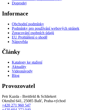
Doprodej
Informace
Obchodní podmínky
Podmínky pro používání webových stránek
Zpracování osobních údajů
EU Prohlášení o shodě
Nápověda
Články
Katalogy ke stažení
Aktuality
Videonávody
Blog
Provozovatel
Petr Kazda - Breitfeld & Schliekert
Okružní 641, 25085 Bašť, Praha-východ
+420 271 960 547
+420 604 272 040