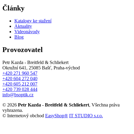
Články
Katalogy ke stažení
Aktuality
Videonávody
Blog
Provozovatel
Petr Kazda - Breitfeld & Schliekert
Okružní 641, 25085 Bašť, Praha-východ
+420 271 960 547
+420 604 272 040
+420 605 212 007
+420 739 028 444
info@bsoptik.cz
© 2026
Petr Kazda - Breitfeld & Schliekert
, Všechna práva
vyhrazena.
© Internetový obchod
EasyShop®
IT STUDIO s.r.o.