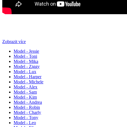
Zobrazit více
Model - Jessie
Model - Toni
Model - Mika
Model - Ziggy
Model - Lux
Model - Harper
Model - Michele
Model - Alex
Model - Sam
Model - Kim
Model - Andrea
Model - Robin
Model - Charly
Model - Tony
Model - Leo