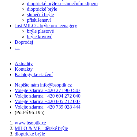
dioptrické brýle se slunečním klipem
dioptrické brýle
sluneční brýle
příslušenství
Just MILO - brýle pro teenagery
brýle plastové
brýle kovové
Doprodej
…
Aktuality
Kontakty
Katalogy ke stažení
Napište nám
info@bsoptik.cz
Volejte zdarma
+420 271 960 547
Volejte zdarma
+420 604 272 040
Volejte zdarma
+420 605 212 007
Volejte zdarma
+420 739 028 444
(Po-Pá 9h-19h)
www.bsoptik.cz
MILO & ME - dětské brýle
dioptrické brýle