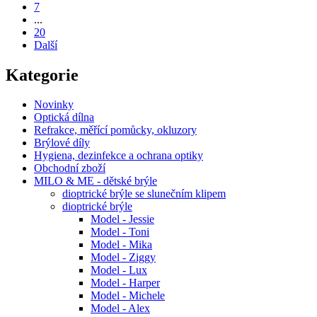
7
...
20
Další
Kategorie
Novinky
Optická dílna
Refrakce, měřící pomůcky, okluzory
Brýlové díly
Hygiena, dezinfekce a ochrana optiky
Obchodní zboží
MILO & ME - dětské brýle
dioptrické brýle se slunečním klipem
dioptrické brýle
Model - Jessie
Model - Toni
Model - Mika
Model - Ziggy
Model - Lux
Model - Harper
Model - Michele
Model - Alex