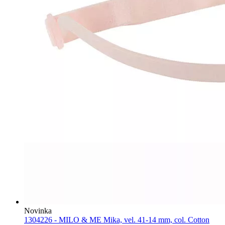
Novinka
1304226 - MILO & ME Mika, vel. 41-14 mm, col. Cotton