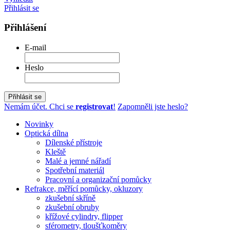
Přihlásit se
Přihlášení
E-mail
Heslo
Přihlásit se
Nemám účet. Chci se
registrovat
!
Zapomněli jste heslo?
Novinky
Optická dílna
Dílenské přístroje
Kleště
Malé a jemné nářadí
Spotřební materiál
Pracovní a organizační pomůcky
Refrakce, měřící pomůcky, okluzory
zkušební skříně
zkušební obruby
křížové cylindry, flipper
sférometry, tloušťkoměry