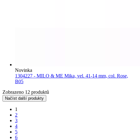
Novinka
1304227 - MILO & ME Mika, vel. 41-14 mm, col. Rose,
B05
Zobrazeno 12 produktů
Načíst další produkty
1
2
3
4
5
6