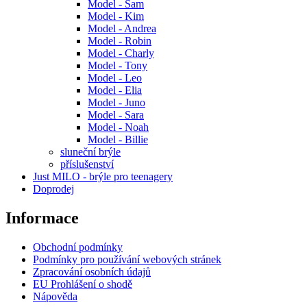
Model - Sam
Model - Kim
Model - Andrea
Model - Robin
Model - Charly
Model - Tony
Model - Leo
Model - Elia
Model - Juno
Model - Sara
Model - Noah
Model - Billie
sluneční brýle
příslušenství
Just MILO - brýle pro teenagery
Doprodej
Informace
Obchodní podmínky
Podmínky pro používání webových stránek
Zpracování osobních údajů
EU Prohlášení o shodě
Nápověda