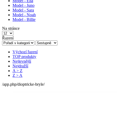
Model - Elia
Model - Juno
Model - Sara
Model - Noah
Model - Billie
Na stránce
Řazení
Výchozí řazení
TOP produkty
Nejlevnější
Nejdražší
A > Z
Z > A
/app.php/dioptricke-bryle/