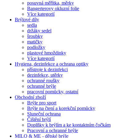
posuvná měřítka, měrky
Bangerterovy okluzní folie
Více kategorií
Brýlové díly
sedla
držáky sedel
šroubky
matičky
podložky
plastové hmoždinky
Více kategorií
Hygiena, dezinfekce a ochrana optiky
přístroje k dezinfekci
dezinfekce, utěrky
ochranné roušky
ochranné brýle
pracovní pomůcky, ostatní
Obchodní zboží
Brýle pro sport
Brýle na čtení a korekční pomůcky
Sluneční ochrana
Čištění brýlí
Doplňky k brýlím a ke kontaktním čočkám
Pracovní a ochranné brýle
MILO & ME - dětské brýle